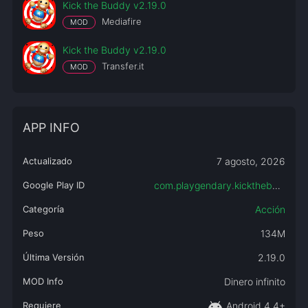
Kick the Buddy v2.19.0
Mediafire
MOD
Kick the Buddy v2.19.0
Transfer.it
MOD
APP INFO
Actualizado
7 agosto, 2026
Google Play ID
com.playgendary.kickthebuddy
Categoría
Acción
Peso
134M
Última Versión
2.19.0
MOD Info
Dinero infinito
android
Requiere
Android 4.4+