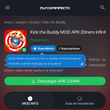
menu
search
Inicio
/
Juegos
/
Acción
/
Kick the Buddy
Kick the Buddy MOD APK (Dinero infinito)
Playgendary
1 Suscriptores
Suscribirse
¡Suscríbete con solo 2 clics y recibe notificaciones al
¡Desahoga tu estrés con
Kick the Buddy MOD APK
! Disfruta de
×
instante cuando esta app se actualice!
ilimitadas armas y recursos para divertirte a lo grande. ¡Descárgalo
ahora y dale rienda suelta a la diversión!
download
Descargar APK (134M)
info
install_desktop
MOD INFO
Guía de Instalación