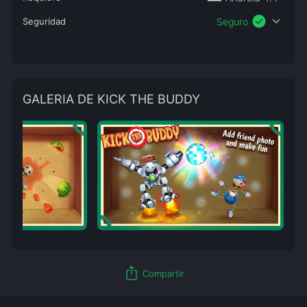
check_circle
expand_more
Seguridad
Seguro
GALERIA DE KICK THE BUDDY
ios_share
Compartir