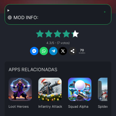
🟢 MOD INFO:
4.3/5 - (7 votos)
70
SHARES
APPS RELACIONADAS
Loot Heroes
Infantry Attack
Squad Alpha
Spider Figh